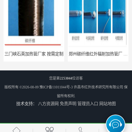
家 按需定制
郑州碳纤维红外辐射加热管厂 真材实料
您是第
2253044
位访客
版权所有 ©2026-08-09
豫ICP备11011044号-3
许昌市红外技术研究所有限公司
保
留所有权利.
技术支持：
八方资源网
免责声明
管理员入口
网站地图
南阳定制 红外辐射烘箱电话 安装便捷
安阳红外辐射烘箱规格 实用性强