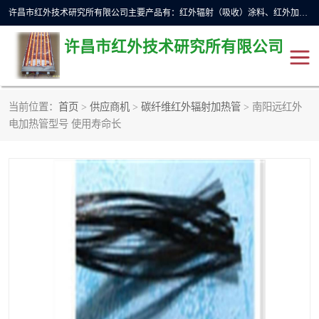
许昌市红外技术研究所有限公司主要产品有：红外辐射（吸收）涂料、红外加热元件、红外辐射加热模块（板）、红外辐射加热炉（箱）、快速红外辐射加热器、系列高端红外加热实验设备、系列红外加热控制器等。
许昌市红外技术研究所有限公司
当前位置：
首页
>
供应商机
>
碳纤维红外辐射加热管
> 南阳远红外
红外加热设备
红外辐射加热炉
电加热管型号 使用寿命长
红外辐射涂料
红外辐射加热器
红外辐射加热模块
定制红外加热实验设备
红外加热元件
红外辐射吸收涂料
高端红外加热实验设备
电工电气
高温涂料
红外加热控制器