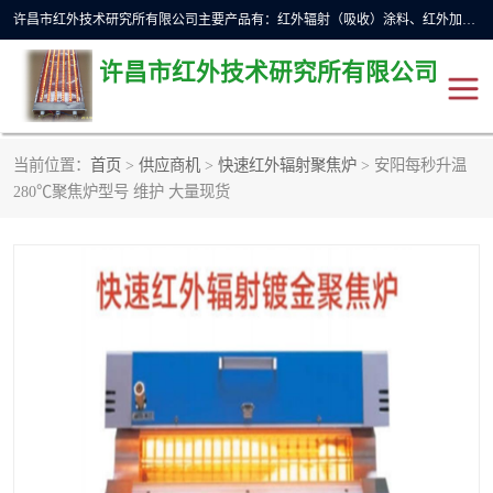
许昌市红外技术研究所有限公司主要产品有：红外辐射（吸收）涂料、红外加热元件、红外辐射加热模块（板）、红外辐射加热炉（箱）、快速红外辐射加热器、系列高端红外加热实验设备、系列红外加热控制器等。
许昌市红外技术研究所有限公司
当前位置：
首页
>
供应商机
>
快速红外辐射聚焦炉
> 安阳每秒升温
红外加热设备
红外辐射加热炉
280℃聚焦炉型号 维护 大量现货
红外辐射涂料
红外辐射加热器
红外辐射加热模块
定制红外加热实验设备
红外加热元件
红外辐射吸收涂料
高端红外加热实验设备
电工电气
高温涂料
红外加热控制器