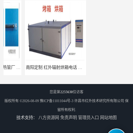
南阳定制 红外辐射烘箱电话 安装便捷
安阳红外辐射烘箱规格 实用性强
您是第
2255630
位访客
版权所有 ©2026-08-09
豫ICP备11011044号-3
许昌市红外技术研究所有限公司
保
留所有权利.
技术支持：
八方资源网
免责声明
管理员入口
网站地图