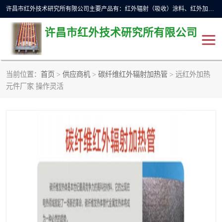
许昌市红外技术研究所有限公司主要产品有：红外辐射（吸收）涂料、红外加热元件、红外辐射加热模块（板）、红外辐射加热炉（箱）、快速红外辐射加热器、系列高端红外加热实验设备、系列红外加热控制器等。
许昌市红外技术研究所有限公司
当前位置：
首页
>
供应商机
>
碳纤维红外辐射加热管
> 远红外加热
红外加热设备
红外辐射加热炉
元件厂家 操作灵活
红外辐射涂料
红外辐射加热器
红外辐射加热模块
定制红外加热实验设备
红外加热元件
红外辐射吸收涂料
高端红外加热实验设备
电工电气
高温涂料
红外加热控制器