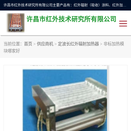
许昌市红外技术研究所有限公司主要产品有：红外辐射（吸收）涂料、红外加热元件、红外辐射加热模块（板）、红外辐射加热炉（箱）、快速红外辐射加热器、系列高端红外加热实验设备、系列红外加热控制器等。
许昌市红外技术研究所有限公司
当前位置：
首页
>
供应商机
>
定波长红外辐射加热器
> 非标加热模
红外加热设备
红外辐射加热炉
块哪家好
红外辐射涂料
红外辐射加热器
红外辐射加热模块
定制红外加热实验设备
红外加热元件
红外辐射吸收涂料
高端红外加热实验设备
电工电气
高温涂料
红外加热控制器