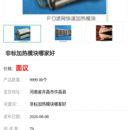
机械
热环境试验设备
红外辐射表面材料
定波长红外辐射加热器
快速红外辐射聚焦炉
烤箱烘箱
热风装置
高红外辐射加热管
非标加热模块哪家好
碳纤维红外辐射加热管
面议
价格：
产品数量：
9999.00个
发货地址：
河南省许昌市许昌县
关键词：
非标加热模块哪家好
发布日期：
2026-08-08
阅 读 量：
79