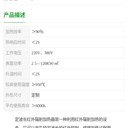
产品描述
加热效率
＞90％
热响应时间
＜2S
工作电压
220V、380V
表面功率
2.5—120KW/㎡
升温时间
＜2S
较高使用温度
＞950℃
外形尺寸
定制
平均使用寿命
＞6000h
定波长红外辐射加热器是一种利用红外辐射加热的设