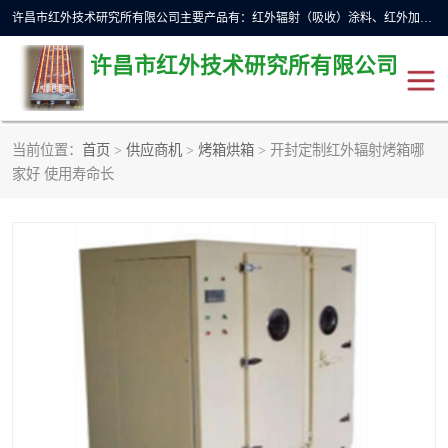
许昌市红外技术研究所有限公司主要产品有：红外辐射（吸收）涂料、红外加热元件、红外辐射加热模块（板）、红外辐射加热炉（箱）、快速红外辐射加热器、系列高端红外加热实验设备、系列红外加热控制器等。
许昌市红外技术研究所有限公司
当前位置：
首页
>
供应商机
>
烤箱烘箱
> 开封定制红外辐射烤箱哪
红外加热设备
红外辐射加热炉
家好 使用寿命长
红外辐射涂料
红外辐射加热器
红外辐射加热模块
定制红外加热实验设备
红外加热元件
红外辐射吸收涂料
高端红外加热实验设备
电工电气
高温涂料
红外加热控制器