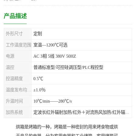
产品描述
外形尺寸
定制
工作温度范围
室温—1200℃可选
电源
AC 3相 5线 380V 50HZ
温控
普通标准型/可控硅调压型/PLC程控型
控温精度
0.5℃
温度发布均匀度
±1.0％
升温时间
10℃/min——280℃/s
加热系统
定波长红外辐射加热/红外＋对流热风加热/红外辐射热风加热
烘箱是烤箱的一种，烤箱是一种密封的用来烤食物或烘