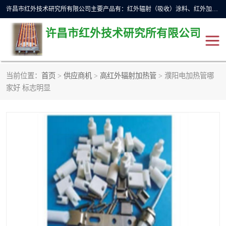
许昌市红外技术研究所有限公司主要产品有：红外辐射（吸收）涂料、红外加热元件、红外辐射加热模块（板）、红外辐射加热炉（箱）、快速红外辐射加热器、系列高端红外加热实验设备、系列红外加热控制器等。
许昌市红外技术研究所有限公司
当前位置：
首页
>
供应商机
>
高红外辐射加热管
> 濮阳电加热管哪
红外加热设备
红外辐射加热炉
家好 标志明显
红外辐射涂料
红外辐射加热器
红外辐射加热模块
定制红外加热实验设备
红外加热元件
红外辐射吸收涂料
高端红外加热实验设备
电工电气
高温涂料
红外加热控制器