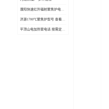
濮阳快速红外辐射聚焦炉电话 性能稳定
济源1700℃聚焦炉型号 查看详情
平顶山电加热管电话 按需定制 大量现货