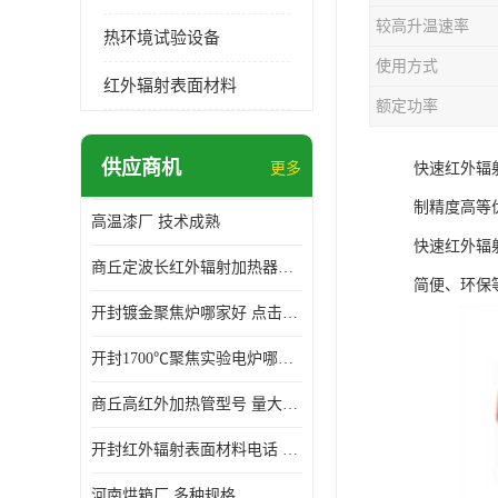
较高升温速率
热环境试验设备
使用方式
红外辐射表面材料
额定功率
供应商机
更多
快速红外辐
制精度高等
高温漆厂 技术成熟
快速红外辐
商丘定波长红外辐射加热器厂家 安装简单
简便、环保
开封镀金聚焦炉哪家好 点击了解 标志明显
开封1700℃聚焦实验电炉哪家好 维护 实用性强
商丘高红外加热管型号 量大价优
开封红外辐射表面材料电话 操作方便 操作灵活
河南烘箱厂 多种规格