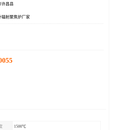
市许昌县
外辐射聚焦炉厂家
0055
度
1500℃