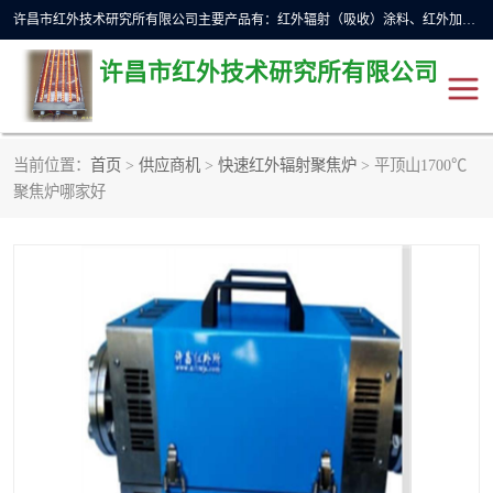
许昌市红外技术研究所有限公司主要产品有：红外辐射（吸收）涂料、红外加热元件、红外辐射加热模块（板）、红外辐射加热炉（箱）、快速红外辐射加热器、系列高端红外加热实验设备、系列红外加热控制器等。
许昌市红外技术研究所有限公司
当前位置：
首页
>
供应商机
>
快速红外辐射聚焦炉
> 平顶山1700℃
红外加热设备
红外辐射加热炉
聚焦炉哪家好
红外辐射涂料
红外辐射加热器
红外辐射加热模块
定制红外加热实验设备
红外加热元件
红外辐射吸收涂料
高端红外加热实验设备
电工电气
高温涂料
红外加热控制器