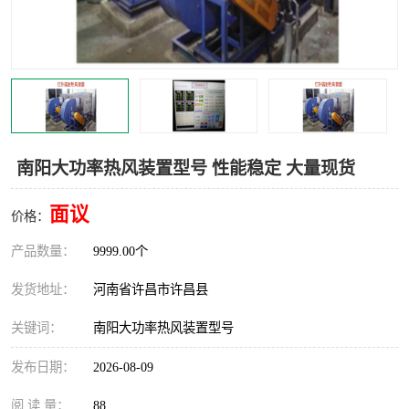
机械
热环境试验设备
红外辐射表面材料
定波长红外辐射加热器
快速红外辐射聚焦炉
烤箱烘箱
热风装置
高红外辐射加热管
南阳大功率热风装置型号 性能稳定 大量现货
碳纤维红外辐射加热管
面议
价格：
产品数量：
9999.00个
发货地址：
河南省许昌市许昌县
关键词：
南阳大功率热风装置型号
发布日期：
2026-08-09
阅 读 量：
88