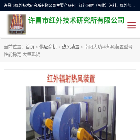
许昌市红外技术研究所有限公司主要产品有：红外辐射（吸收）涂料、红外加热元件、红外辐射加热模块（板）、红外辐射加热炉（箱）、快速红外辐射加热器、系列高端红外加热实验设备、系列红外加热控制器等。
许昌市红外技术研究所有限公司
当前位置：
首页
>
供应商机
>
热风装置
> 南阳大功率热风装置型号
红外加热设备
红外辐射加热炉
性能稳定 大量现货
红外辐射涂料
红外辐射加热器
红外辐射加热模块
定制红外加热实验设备
红外加热元件
红外辐射吸收涂料
高端红外加热实验设备
电工电气
高温涂料
红外加热控制器