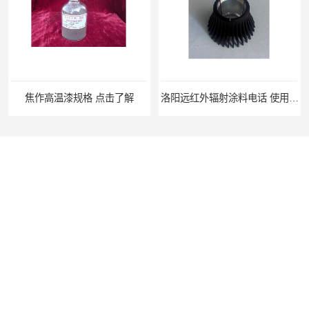
焦作高温漆规格 点击了解
洛阳远红外辐射涂料电话 使用寿命长
首页
产品分类
热线电话
在线咨询
您是第
2252625
位访客
版权所有 ©2026-08-09
豫ICP备11011044号-3
许昌市红外技术研究所有限公司
保
留所有权利.
技术支持：
八方资源网
免责声明
管理员入口
网站地图
信阳窑炉节能涂料厂 提供纸箱
河南碳纤维加热管电话 查看详情