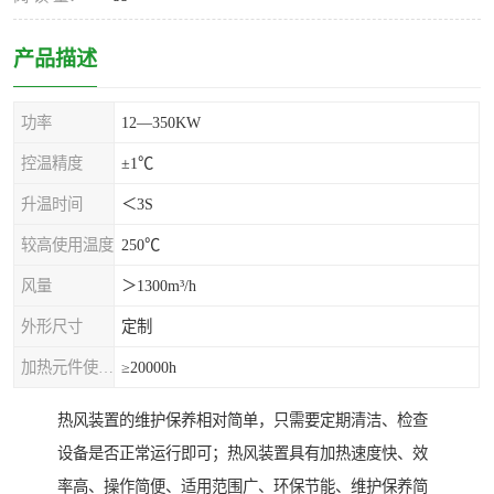
产品描述
功率
12—350KW
控温精度
±1℃
升温时间
＜3S
较高使用温度
250℃
风量
＞1300m³/h
外形尺寸
定制
加热元件使用寿命
≥20000h
热风装置的维护保养相对简单，只需要定期清洁、检查
设备是否正常运行即可；热风装置具有加热速度快、效
率高、操作简便、适用范围广、环保节能、维护保养简