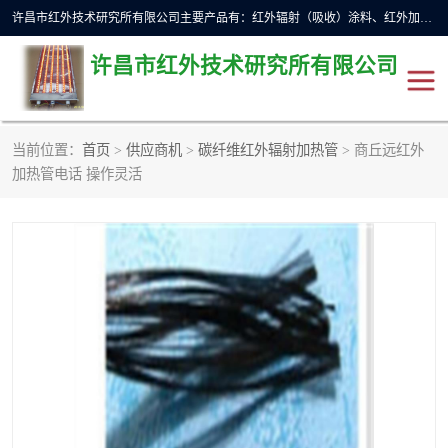
许昌市红外技术研究所有限公司主要产品有：红外辐射（吸收）涂料、红外加热元件、红外辐射加热模块（板）、红外辐射加热炉（箱）、快速红外辐射加热器、系列高端红外加热实验设备、系列红外加热控制器等。
许昌市红外技术研究所有限公司
当前位置：
首页
>
供应商机
>
碳纤维红外辐射加热管
> 商丘远红外
红外加热设备
红外辐射加热炉
加热管电话 操作灵活
红外辐射涂料
红外辐射加热器
红外辐射加热模块
定制红外加热实验设备
红外加热元件
红外辐射吸收涂料
高端红外加热实验设备
电工电气
高温涂料
红外加热控制器