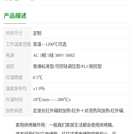
产品描述
外形尺寸
定制
工作温度范围
室温—1200℃可选
电源
AC 3相 5线 380V 50HZ
温控
普通标准型/可控硅调压型/PLC程控型
控温精度
0.5℃
温度发布均匀度
±1.0％
升温时间
10℃/min——280℃/s
加热系统
定波长红外辐射加热/红外＋对流热风加热/红外辐射热风加热
家用烘烤箱作用：一般我们家居生活都会使用烘烤箱，