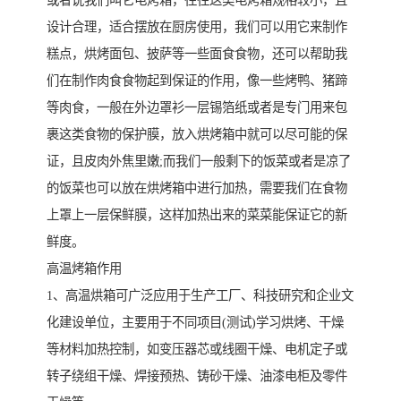
或者说我们叫它电烤箱，往往这类电烤箱规格较小，且
设计合理，适合摆放在厨房使用，我们可以用它来制作
糕点，烘烤面包、披萨等一些面食食物，还可以帮助我
们在制作肉食食物起到保证的作用，像一些烤鸭、猪蹄
等肉食，一般在外边罩衫一层锡箔纸或者是专门用来包
裹这类食物的保护膜，放入烘烤箱中就可以尽可能的保
证，且皮肉外焦里嫩;而我们一般剩下的饭菜或者是凉了
的饭菜也可以放在烘烤箱中进行加热，需要我们在食物
上罩上一层保鲜膜，这样加热出来的菜菜能保证它的新
鲜度。
高温烤箱作用
1、高温烘箱可广泛应用于生产工厂、科技研究和企业文
化建设单位，主要用于不同项目(测试)学习烘烤、干燥
等材料加热控制，如变压器芯或线圈干燥、电机定子或
转子绕组干燥、焊接预热、铸砂干燥、油漆电柜及零件