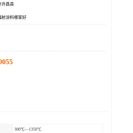
市许昌县
辐射涂料哪家好
0055
300℃—1350℃