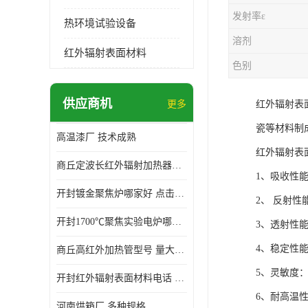
发射率ε
热环境试验设备
溶剂
红外辐射表面材料
色别
供应商机
更多
红外辐射表
瓷等材料制
高温漆厂 技术成熟
红外辐射表
商丘定波长红外辐射加热器厂家 安装简单
1、吸收性
开封镀金聚焦炉哪家好 点击了解 标志明显
2、 反射
开封1700℃聚焦实验电炉哪家好 维护 实用性强
3、透射性
4、稳定性
商丘高红外加热管型号 量大价优
5、灵敏度
开封红外辐射表面材料电话 操作方便 操作灵活
6、耐高温
河南烘箱厂 多种规格