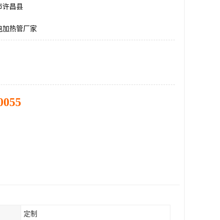
市许昌县
电加热管厂家
0055
定制