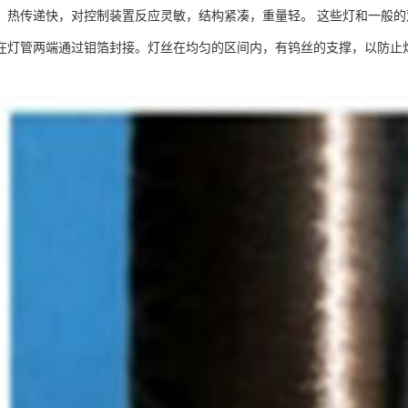
，热传递快，对控制装置反应灵敏，结构紧凑，重量轻。 这些灯和一般
在灯管两端通过钼箔封接。灯丝在均匀的区间内，有钨丝的支撑，以防止
。