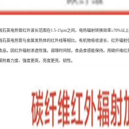
石英电热管红外波长范围在1.5-15μm之间，电热辐射转换效率≥70%以
线石英电热管与金属发热体的红外线等相比，有机物吸收波长、红外辐射强
食品，因红外辐射渗透性强，调理时间短，食品食感能保持。用碳纤维红
膜附着力度、强度更高，亮度更亮、韧性。