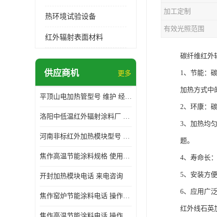
加工定制
热环境试验设备
有效光照范围
红外辐射表面材料
碳纤维红外
供应商机
1、节能：
更多
加热方式中
平顶山电加热管型号 维护 经验丰富
2、环康：
洛阳中低温红外辐射涂料厂 使用便利
3、加热均
河南非标红外加热模块型号 操作方便
题。
焦作高温节能涂料规格 使用寿命长 标志明显
4、寿命长
5、安装方
开封加热模块电话 来电咨询
6、应用广
焦作窑炉节能涂料电话 操作方便
红外线石英
焦作高温节能涂料电话 操作方便