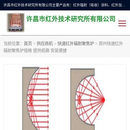
许昌市红外技术研究所有限公司主要产品有：红外辐射（吸收）涂料、红外加热元件、红外辐射加热模块（板）、红外辐射加热炉（箱）、快速红外辐射加热器、系列高端红外加热实验设备、系列红外加热控制器等。
许昌市红外技术研究所有限公司
当前位置：
首页
>
供应商机
>
快速红外辐射聚焦炉
> 郑州快速红外
红外加热设备
红外辐射加热炉
辐射聚焦炉规格 提供纸箱 安装便捷
红外辐射涂料
红外辐射加热器
红外辐射加热模块
定制红外加热实验设备
红外加热元件
红外辐射吸收涂料
高端红外加热实验设备
电工电气
高温涂料
红外加热控制器