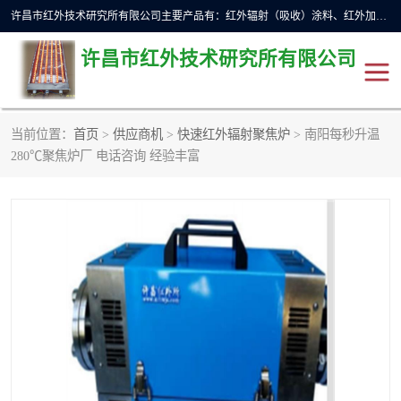
许昌市红外技术研究所有限公司主要产品有：红外辐射（吸收）涂料、红外加热元件、红外辐射加热模块（板）、红外辐射加热炉（箱）、快速红外辐射加热器、系列高端红外加热实验设备、系列红外加热控制器等。
许昌市红外技术研究所有限公司
当前位置：
首页
>
供应商机
>
快速红外辐射聚焦炉
> 南阳每秒升温
红外加热设备
红外辐射加热炉
280℃聚焦炉厂 电话咨询 经验丰富
红外辐射涂料
红外辐射加热器
红外辐射加热模块
定制红外加热实验设备
红外加热元件
红外辐射吸收涂料
高端红外加热实验设备
电工电气
高温涂料
红外加热控制器