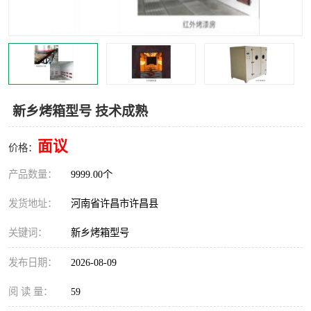
机械
热环境试验设备
红外辐射表面材料
定波长红外辐射加热器
快速红外辐射聚焦炉
烤箱烘箱
新乡烤箱型号 技术成熟
热风装置
高红外辐射加热管
面议
价格：
碳纤维红外辐射加热管
产品数量：
9999.00个
发货地址：
河南省许昌市许昌县
关键词：
新乡烤箱型号
发布日期：
2026-08-09
阅 读 量：
59