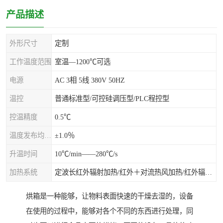
产品描述
外形尺寸
定制
工作温度范围
室温—1200℃可选
电源
AC 3相 5线 380V 50HZ
温控
普通标准型/可控硅调压型/PLC程控型
控温精度
0.5℃
温度发布均匀度
±1.0％
升温时间
10℃/min——280℃/s
加热系统
定波长红外辐射加热/红外＋对流热风加热/红外辐射热风加热
烘箱是一种能够，让物料表面快速的干燥去湿的，设备
在使用的过程中，能够对各个不同的东西进行处理，同