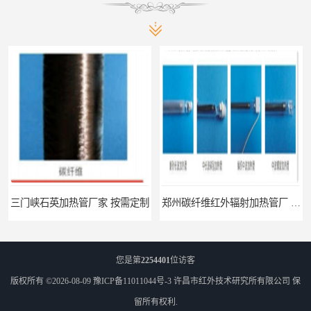
家 按需定制
郑州碳纤维红外辐射加热管厂 真材实料
您是第
2254401
位访客
版权所有 ©2026-08-09
豫ICP备11011044号-3
许昌市红外技术研究所有限公司
保
留所有权利.