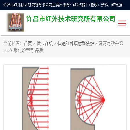
许昌市红外技术研究所有限公司主要产品有：红外辐射（吸收）涂料、红外加热元件、红外辐射加热模块（板）、红外辐射加热炉（箱）、快速红外辐射加热器、系列高端红外加热实验设备、系列红外加热控制器等。
许昌市红外技术研究所有限公司
当前位置：
首页
>
供应商机
>
快速红外辐射聚焦炉
> 漯河每秒升温
红外加热设备
红外辐射加热炉
280℃聚焦炉型号 品质
红外辐射涂料
红外辐射加热器
红外辐射加热模块
定制红外加热实验设备
红外加热元件
红外辐射吸收涂料
高端红外加热实验设备
电工电气
高温涂料
红外加热控制器