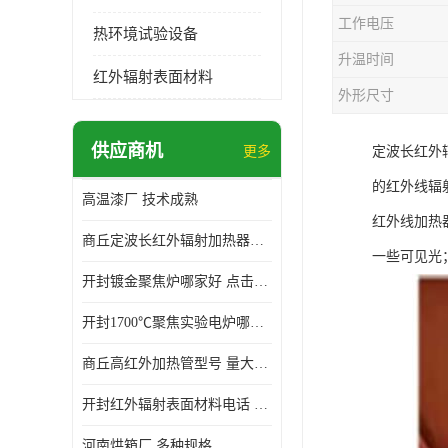
工作电压
热环境试验设备
升温时间
红外辐射表面材料
外形尺寸
供应商机
更多
定波长红外
的红外线辐
高温漆厂 技术成熟
红外线加热
商丘定波长红外辐射加热器厂家 安装简单
一些可见光
开封镀金聚焦炉哪家好 点击了解 标志明显
开封1700℃聚焦实验电炉哪家好 维护 实用性强
商丘高红外加热管型号 量大价优
开封红外辐射表面材料电话 操作方便 操作灵活
河南烘箱厂 多种规格