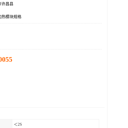
市许昌县
加热模块规格
0055
＜2S