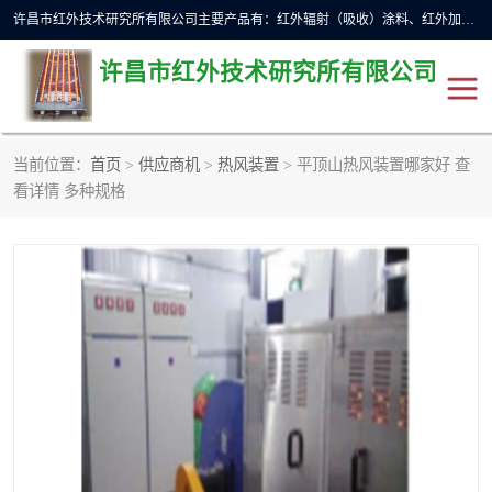
许昌市红外技术研究所有限公司主要产品有：红外辐射（吸收）涂料、红外加热元件、红外辐射加热模块（板）、红外辐射加热炉（箱）、快速红外辐射加热器、系列高端红外加热实验设备、系列红外加热控制器等。
许昌市红外技术研究所有限公司
当前位置：
首页
>
供应商机
>
热风装置
> 平顶山热风装置哪家好 查
红外加热设备
红外辐射加热炉
看详情 多种规格
红外辐射涂料
红外辐射加热器
红外辐射加热模块
定制红外加热实验设备
红外加热元件
红外辐射吸收涂料
高端红外加热实验设备
电工电气
高温涂料
红外加热控制器