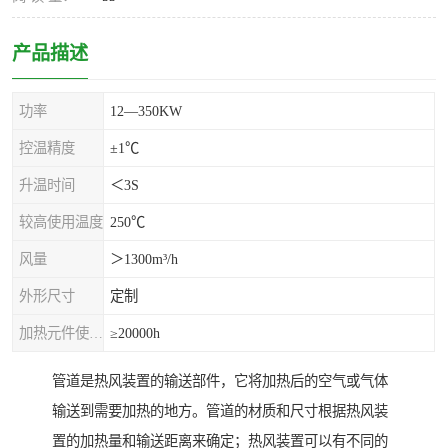
产品描述
功率
12—350KW
控温精度
±1℃
升温时间
＜3S
较高使用温度
250℃
风量
＞1300m³/h
外形尺寸
定制
加热元件使用寿命
≥20000h
管道是热风装置的输送部件，它将加热后的空气或气体
输送到需要加热的地方。管道的材质和尺寸根据热风装
置的加热量和输送距离来确定；热风装置可以有不同的