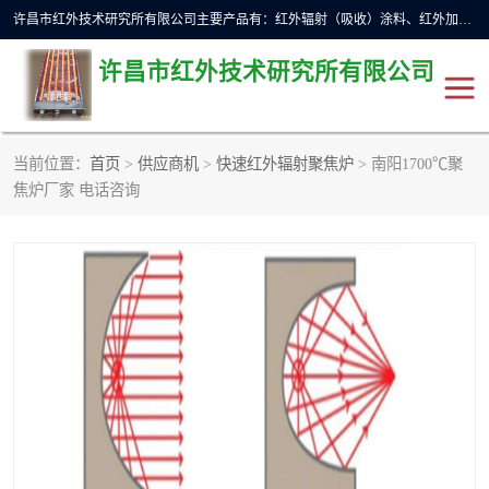
许昌市红外技术研究所有限公司主要产品有：红外辐射（吸收）涂料、红外加热元件、红外辐射加热模块（板）、红外辐射加热炉（箱）、快速红外辐射加热器、系列高端红外加热实验设备、系列红外加热控制器等。
许昌市红外技术研究所有限公司
当前位置：
首页
>
供应商机
>
快速红外辐射聚焦炉
> 南阳1700℃聚
红外加热设备
红外辐射加热炉
焦炉厂家 电话咨询
红外辐射涂料
红外辐射加热器
红外辐射加热模块
定制红外加热实验设备
红外加热元件
红外辐射吸收涂料
高端红外加热实验设备
电工电气
高温涂料
红外加热控制器