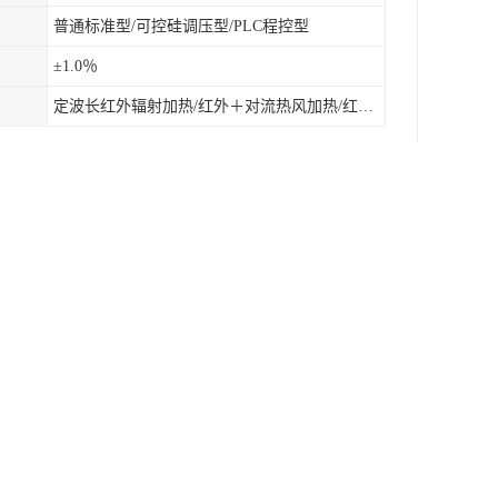
普通标准型/可控硅调压型/PLC程控型
±1.0％
定波长红外辐射加热/红外＋对流热风加热/红外辐射热风加热
涉及到这个方面。汽车行业的使用，主要是因为五
相对来说会更加的快速，也能够节约时间。
命也会更长。
付中间差价提高采购成本和售后难的问题。