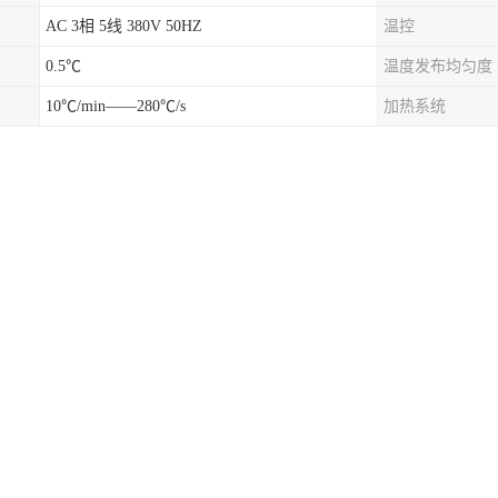
AC 3相 5线 380V 50HZ
温控
0.5℃
温度发布均匀度
10℃/min——280℃/s
加热系统
广泛，其中包括汽车，通讯，电子，五金，各个不同的行业，基本上都会
价的产品，需要快速的进行干燥方面的处理，然后就放在烘箱当中，这样
温烤箱
箱体的材质及工艺，好的材质和工艺不仅耐腐蚀和高温，易清洁，使用寿
箱系列产品工作室尺寸的大小，尺寸越大价格就越高。
高温烤箱系列产品时应当注意所选择的商家是不是真正的生产商，避免支
围的要求，温控范围越高技术含量就越高价格也就更贵。
道和机械设计经验的含金量，直接关系着整台设备好坏的性价比。
的好坏，直接影响到制热效果。