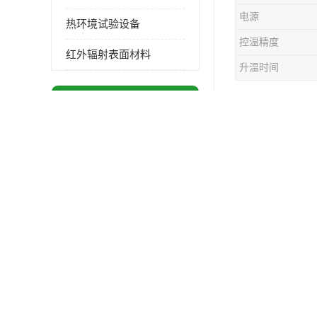
电源
热环境试验设备
控温精度
红外辐射表面材料
升温时间
供应商机
更多
烘箱使用的
金模具洗水
高温漆厂 技术成熟
怎么选择高
商丘定波长红外辐射加热器厂家 安装简单
1、高温烤
开封镀金聚焦炉哪家好 点击了解 标志明显
2、高温烤
开封1700℃聚焦实验电炉哪家好 维护 实用性强
3、在选取
4、温控范
商丘高红外加热管型号 量大价优
5、特有风
开封红外辐射表面材料电话 操作方便 操作灵活
6、发热管
河南烘箱厂 多种规格