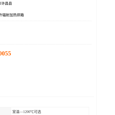
市许昌县
红外辐射加热烘箱
0055
室温—1200℃可选