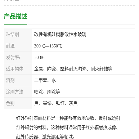
产品描述
粘结剂
改性有机硅树脂改性水玻璃
耐温
300℃—1350℃
发射率ε
≥0.86
适用物体
金属、陶瓷、塑料耐火陶瓷、耐火纤维等
溶剂
二甲苯、水
涂刷方法
喷涂、刷涂等
色别
黑、墨绿、铁红、灰黑
红外辐射表面材料是一种能够有效地吸收、反射或透射
红外辐射的材料。这种材料通常用于红外辐射热成像、
红外传感器、激光测距等领域。