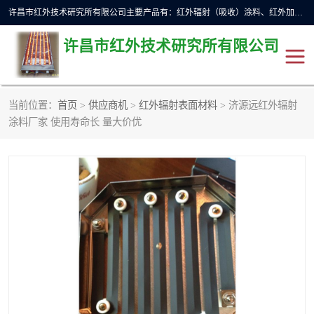
许昌市红外技术研究所有限公司主要产品有：红外辐射（吸收）涂料、红外加热元件、红外辐射加热模块（板）、红外辐射加热炉（箱）、快速红外辐射加热器、系列高端红外加热实验设备、系列红外加热控制器等。
许昌市红外技术研究所有限公司
当前位置：
首页
>
供应商机
>
红外辐射表面材料
> 济源远红外辐射
红外加热设备
红外辐射加热炉
涂料厂家 使用寿命长 量大价优
红外辐射涂料
红外辐射加热器
红外辐射加热模块
定制红外加热实验设备
红外加热元件
红外辐射吸收涂料
高端红外加热实验设备
电工电气
高温涂料
红外加热控制器