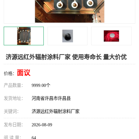
机械
热环境试验设备
红外辐射表面材料
定波长红外辐射加热器
快速红外辐射聚焦炉
烤箱烘箱
热风装置
高红外辐射加热管
济源远红外辐射涂料厂家 使用寿命长 量大价优
碳纤维红外辐射加热管
面议
价格：
产品数量：
9999.00个
发货地址：
河南省许昌市许昌县
关键词：
济源远红外辐射涂料厂家
发布日期：
2026-08-09
阅 读 量：
64