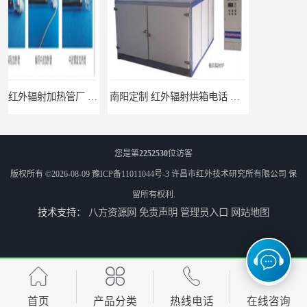
南阳定制 红外辐射烘箱电话 安装便捷
安阳红外辐射烘箱规格 实用性强
您是第
2252530
位访客
版权所有 ©2026-08-09
豫ICP备11011044号-3
许昌市红外技术研究所有限公司
保
留所有权利.
技术支持：
八方资源网
免责声明
管理员入口
网站地图
濮阳红外辐射加热烘箱电话 使用便利
商丘340KW/㎡热环境试验装置供应 经济实用
首页
产品分类
热线电话
在线咨询