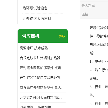
最大功率
热环境试验设备
温控
红外辐射表面材料
环境试验设
供应商机
件、零部件
更多
热环境试验
高温漆厂 技术成熟
域：
商丘定波长红外辐射加热器厂家 安装简单
1、电子行
开封镀金聚焦炉哪家好 点击了解 标志明显
2、汽车行
开封1700℃聚焦实验电炉哪家好 维护 实用性强
统等。
3、行业：
商丘高红外加热管型号 量大价优
等。
开封红外辐射表面材料电话 操作方便 操作灵活
4、行业：
河南烘箱厂 多种规格