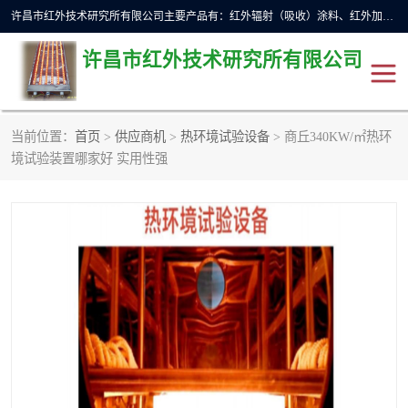
许昌市红外技术研究所有限公司主要产品有：红外辐射（吸收）涂料、红外加热元件、红外辐射加热模块（板）、红外辐射加热炉（箱）、快速红外辐射加热器、系列高端红外加热实验设备、系列红外加热控制器等。
许昌市红外技术研究所有限公司
当前位置：
首页
>
供应商机
>
热环境试验设备
> 商丘340KW/㎡热环
红外加热设备
红外辐射加热炉
境试验装置哪家好 实用性强
红外辐射涂料
红外辐射加热器
红外辐射加热模块
定制红外加热实验设备
红外加热元件
红外辐射吸收涂料
高端红外加热实验设备
电工电气
高温涂料
红外加热控制器