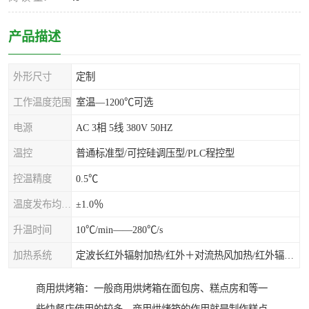
产品描述
外形尺寸
定制
工作温度范围
室温—1200℃可选
电源
AC 3相 5线 380V 50HZ
温控
普通标准型/可控硅调压型/PLC程控型
控温精度
0.5℃
温度发布均匀度
±1.0％
升温时间
10℃/min——280℃/s
加热系统
定波长红外辐射加热/红外＋对流热风加热/红外辐射热风加热
商用烘烤箱：一般商用烘烤箱在面包房、糕点房和等一