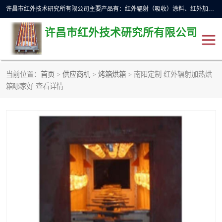
许昌市红外技术研究所有限公司主要产品有：红外辐射（吸收）涂料、红外加热元件、红外辐射加热模块（板）、红外辐射加热炉（箱）、快速红外辐射加热器、系列高端红外加热实验设备、系列红外加热控制器等。
许昌市红外技术研究所有限公司
当前位置：
首页
>
供应商机
>
烤箱烘箱
> 南阳定制 红外辐射加热烘
红外加热设备
红外辐射加热炉
箱哪家好 查看详情
红外辐射涂料
红外辐射加热器
红外辐射加热模块
定制红外加热实验设备
红外加热元件
红外辐射吸收涂料
高端红外加热实验设备
电工电气
高温涂料
红外加热控制器