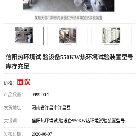
机械
热环境试验设备
红外辐射表面材料
定波长红外辐射加热器
快速红外辐射聚焦炉
烤箱烘箱
热风装置
高红外辐射加热管
信阳热环境试 验设备550KW热环境试验装置型号
库存充足
碳纤维红外辐射加热管
面议
价格：
产品数量：
9999.00个
发货地址：
河南省许昌市许昌县
关键词：
信阳热环境试,验设备550KW热环境试验装置型号
发布日期：
2026-08-07