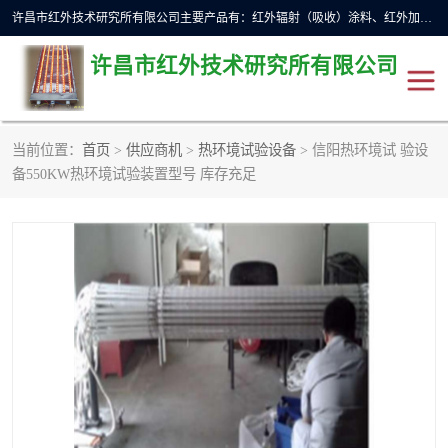
许昌市红外技术研究所有限公司主要产品有：红外辐射（吸收）涂料、红外加热元件、红外辐射加热模块（板）、红外辐射加热炉（箱）、快速红外辐射加热器、系列高端红外加热实验设备、系列红外加热控制器等。
许昌市红外技术研究所有限公司
当前位置：
首页
>
供应商机
>
热环境试验设备
> 信阳热环境试 验设
红外加热设备
红外辐射加热炉
备550KW热环境试验装置型号 库存充足
红外辐射涂料
红外辐射加热器
红外辐射加热模块
定制红外加热实验设备
红外加热元件
红外辐射吸收涂料
高端红外加热实验设备
电工电气
高温涂料
红外加热控制器