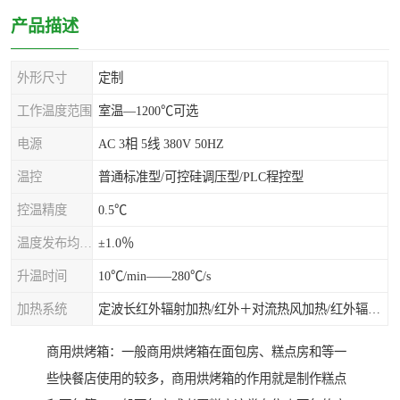
产品描述
外形尺寸
定制
工作温度范围
室温—1200℃可选
电源
AC 3相 5线 380V 50HZ
温控
普通标准型/可控硅调压型/PLC程控型
控温精度
0.5℃
温度发布均匀度
±1.0％
升温时间
10℃/min——280℃/s
加热系统
定波长红外辐射加热/红外＋对流热风加热/红外辐射热风加热
商用烘烤箱：一般商用烘烤箱在面包房、糕点房和等一
些快餐店使用的较多，商用烘烤箱的作用就是制作糕点