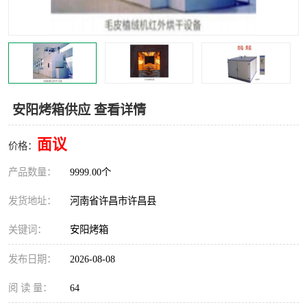
机械
热环境试验设备
红外辐射表面材料
定波长红外辐射加热器
快速红外辐射聚焦炉
烤箱烘箱
安阳烤箱供应 查看详情
热风装置
高红外辐射加热管
面议
价格：
碳纤维红外辐射加热管
产品数量：
9999.00个
发货地址：
河南省许昌市许昌县
关键词：
安阳烤箱
发布日期：
2026-08-08
阅 读 量：
64