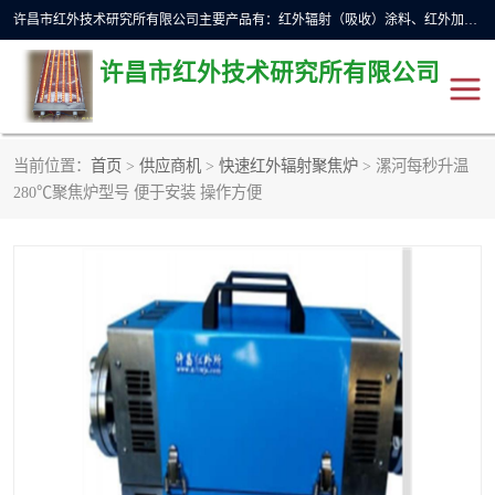
许昌市红外技术研究所有限公司主要产品有：红外辐射（吸收）涂料、红外加热元件、红外辐射加热模块（板）、红外辐射加热炉（箱）、快速红外辐射加热器、系列高端红外加热实验设备、系列红外加热控制器等。
许昌市红外技术研究所有限公司
当前位置：
首页
>
供应商机
>
快速红外辐射聚焦炉
> 漯河每秒升温
红外加热设备
红外辐射加热炉
280℃聚焦炉型号 便于安装 操作方便
红外辐射涂料
红外辐射加热器
红外辐射加热模块
定制红外加热实验设备
红外加热元件
红外辐射吸收涂料
高端红外加热实验设备
电工电气
高温涂料
红外加热控制器