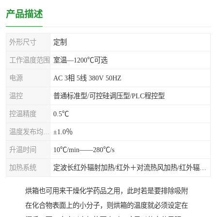
产品描述
外形尺寸
定制
工作温度范围
室温—1200℃可选
电源
AC 3相 5线 380V 50HZ
温控
普通标准型/可控硅调压型/PLC程控型
控温精度
0.5℃
温度发布均匀度
±1.0％
升温时间
10℃/min——280℃/s
加热系统
定波长红外辐射加热/红外＋对流热风加热/红外辐射热风加热
烘箱也可用来干燥化学药品之用，此时若是要排除吸附
在化合物表面上的小分子，则烘箱的温度就必须设定在