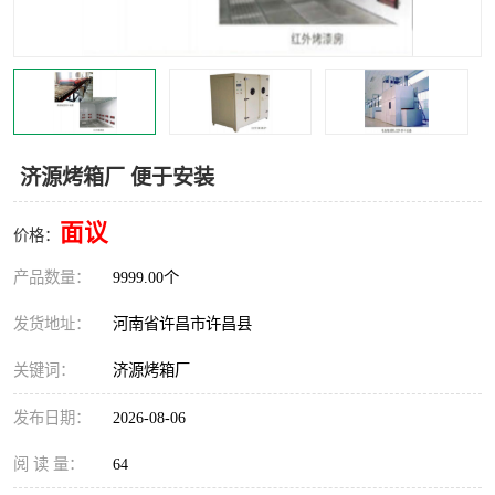
机械
热环境试验设备
红外辐射表面材料
定波长红外辐射加热器
快速红外辐射聚焦炉
烤箱烘箱
济源烤箱厂 便于安装
热风装置
高红外辐射加热管
面议
价格：
碳纤维红外辐射加热管
产品数量：
9999.00个
发货地址：
河南省许昌市许昌县
关键词：
济源烤箱厂
发布日期：
2026-08-06
阅 读 量：
64