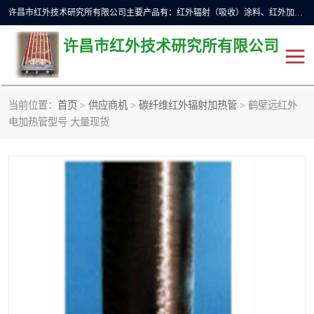
许昌市红外技术研究所有限公司主要产品有：红外辐射（吸收）涂料、红外加热元件、红外辐射加热模块（板）、红外辐射加热炉（箱）、快速红外辐射加热器、系列高端红外加热实验设备、系列红外加热控制器等。
许昌市红外技术研究所有限公司
当前位置：
首页
>
供应商机
>
碳纤维红外辐射加热管
> 鹤壁远红外
红外加热设备
红外辐射加热炉
电加热管型号 大量现货
红外辐射涂料
红外辐射加热器
红外辐射加热模块
定制红外加热实验设备
红外加热元件
红外辐射吸收涂料
高端红外加热实验设备
电工电气
高温涂料
红外加热控制器