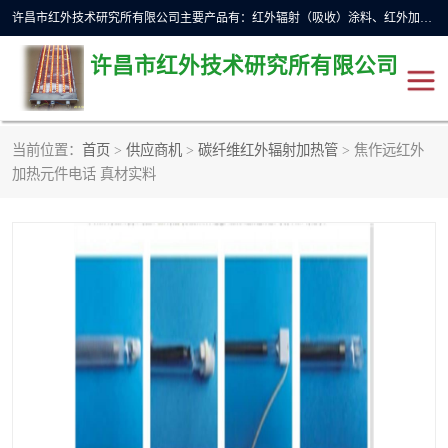
许昌市红外技术研究所有限公司主要产品有：红外辐射（吸收）涂料、红外加热元件、红外辐射加热模块（板）、红外辐射加热炉（箱）、快速红外辐射加热器、系列高端红外加热实验设备、系列红外加热控制器等。
许昌市红外技术研究所有限公司
当前位置：
首页
>
供应商机
>
碳纤维红外辐射加热管
> 焦作远红外
红外加热设备
红外辐射加热炉
加热元件电话 真材实料
红外辐射涂料
红外辐射加热器
红外辐射加热模块
定制红外加热实验设备
红外加热元件
红外辐射吸收涂料
高端红外加热实验设备
电工电气
高温涂料
红外加热控制器