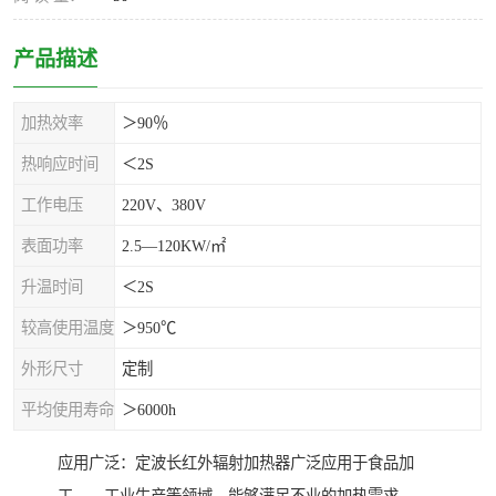
产品描述
加热效率
＞90％
热响应时间
＜2S
工作电压
220V、380V
表面功率
2.5—120KW/㎡
升温时间
＜2S
较高使用温度
＞950℃
外形尺寸
定制
平均使用寿命
＞6000h
应用广泛：定波长红外辐射加热器广泛应用于食品加