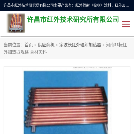
许昌市红外技术研究所有限公司主要产品有：红外辐射（吸收）涂料、红外加热元件、红外辐射加热模块（板）、红外辐射加热炉（箱）、快速红外辐射加热器、系列高端红外加热实验设备、系列红外加热控制器等。
许昌市红外技术研究所有限公司
当前位置：
首页
>
供应商机
>
定波长红外辐射加热器
> 河南非标红
红外加热设备
红外辐射加热炉
外加热器规格 真材实料
红外辐射涂料
红外辐射加热器
红外辐射加热模块
定制红外加热实验设备
红外加热元件
红外辐射吸收涂料
高端红外加热实验设备
电工电气
高温涂料
红外加热控制器