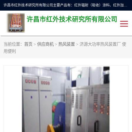
许昌市红外技术研究所有限公司主要产品有：红外辐射（吸收）涂料、红外加热元件、红外辐射加热模块（板）、红外辐射加热炉（箱）、快速红外辐射加热器、系列高端红外加热实验设备、系列红外加热控制器等。
许昌市红外技术研究所有限公司
当前位置：
首页
>
供应商机
>
热风装置
> 济源大功率热风装置厂 使
红外加热设备
红外辐射加热炉
用便利
红外辐射涂料
红外辐射加热器
红外辐射加热模块
定制红外加热实验设备
红外加热元件
红外辐射吸收涂料
高端红外加热实验设备
电工电气
高温涂料
红外加热控制器