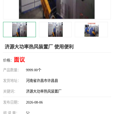
机械
热环境试验设备
红外辐射表面材料
定波长红外辐射加热器
快速红外辐射聚焦炉
烤箱烘箱
热风装置
高红外辐射加热管
济源大功率热风装置厂 使用便利
碳纤维红外辐射加热管
面议
价格：
产品数量：
9999.00个
发货地址：
河南省许昌市许昌县
关键词：
济源大功率热风装置厂
发布日期：
2026-08-06
阅 读 量：
52