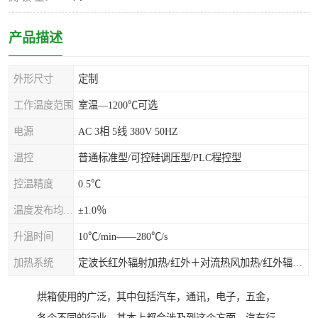
产品描述
外形尺寸
定制
工作温度范围
室温—1200℃可选
电源
AC 3相 5线 380V 50HZ
温控
普通标准型/可控硅调压型/PLC程控型
控温精度
0.5℃
温度发布均匀度
±1.0％
升温时间
10℃/min——280℃/s
加热系统
定波长红外辐射加热/红外＋对流热风加热/红外辐射热风加热
烘箱使用的广泛，其中包括汽车，通讯，电子，五金，