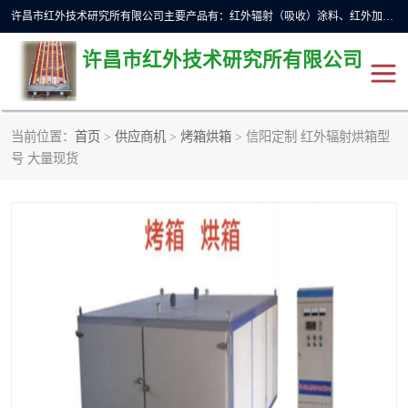
许昌市红外技术研究所有限公司主要产品有：红外辐射（吸收）涂料、红外加热元件、红外辐射加热模块（板）、红外辐射加热炉（箱）、快速红外辐射加热器、系列高端红外加热实验设备、系列红外加热控制器等。
许昌市红外技术研究所有限公司
当前位置：
首页
>
供应商机
>
烤箱烘箱
> 信阳定制 红外辐射烘箱型
红外加热设备
红外辐射加热炉
号 大量现货
红外辐射涂料
红外辐射加热器
红外辐射加热模块
定制红外加热实验设备
红外加热元件
红外辐射吸收涂料
高端红外加热实验设备
电工电气
高温涂料
红外加热控制器