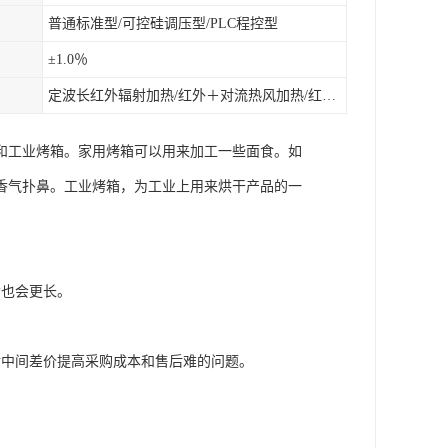
普通标准型/可控硅调压型/PLC程控型
±1.0％
定波长红外辐射加热/红外＋对流热风加热/红外辐射热风加热
和工业烤箱。家用烤箱可以用来加工一些面食。如
香气扑鼻。工业烤箱，为工业上用来烘干产品的一
命也会更长。
付中间差价提高采购成本和售后难的问题。