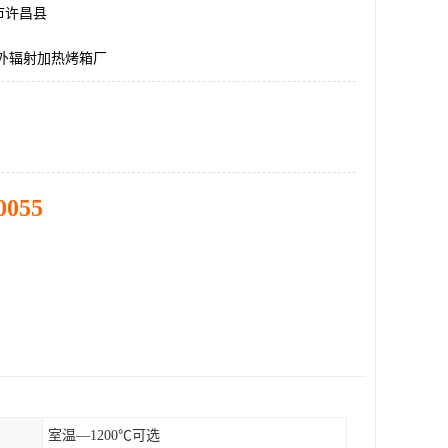
市许昌县
红外辐射加热烤箱厂
0055
室温—1200℃可选