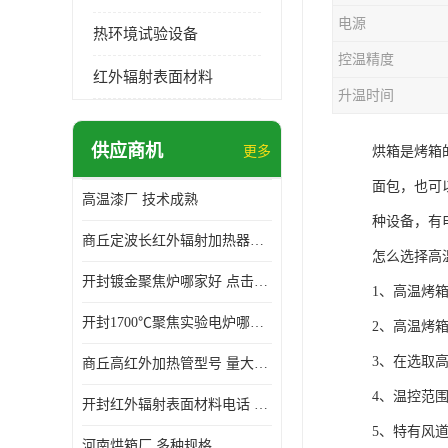
电源
热环境试验设备
控温精度
红外辐射表面材料
升温时间
供应商机
更多
烘箱是烤箱
面包，也可
高温漆厂 技术成熟
种设备，有
商丘定波长红外辐射加热器厂家 安装简单
怎么选择高
开封镀金聚焦炉哪家好 点击了解 标志明显
1、高温烤
开封1700℃聚焦实验电炉哪家好 维护 实用性强
2、高温烤
3、在选取
商丘高红外加热管型号 量大价优
4、温控范
开封红外辐射表面材料电话 操作方便 操作灵活
5、特有风
河南烘箱厂 多种规格