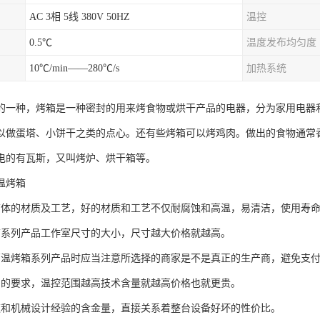
AC 3相 5线 380V 50HZ
温控
0.5℃
温度发布均匀度
10℃/min——280℃/s
加热系统
的一种，烤箱是一种密封的用来烤食物或烘干产品的电器，分为家用电器
以做蛋塔、小饼干之类的点心。还有些烤箱可以烤鸡肉。做出的食物通常
电的有瓦斯，又叫烤炉、烘干箱等。
温烤箱
箱体的材质及工艺，好的材质和工艺不仅耐腐蚀和高温，易清洁，使用寿
箱系列产品工作室尺寸的大小，尺寸越大价格就越高。
高温烤箱系列产品时应当注意所选择的商家是不是真正的生产商，避免支
围的要求，温控范围越高技术含量就越高价格也就更贵。
道和机械设计经验的含金量，直接关系着整台设备好坏的性价比。