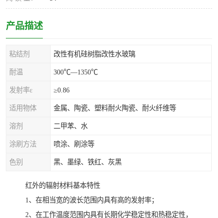
产品描述
粘结剂
改性有机硅树脂改性水玻璃
耐温
300℃—1350℃
发射率ε
≥0.86
适用物体
金属、陶瓷、塑料耐火陶瓷、耐火纤维等
溶剂
二甲苯、水
涂刷方法
喷涂、刷涂等
色别
黑、墨绿、铁红、灰黑
红外的辐射材料基本特性
1、在相当宽的波长范围内具有高的发射率；
2、在工作温度范围内具有长期化学稳定性和热稳定性，