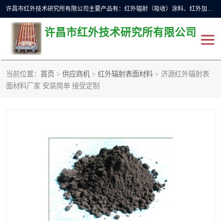
许昌市红外技术研究所有限公司主要产品有：红外辐射（吸收）涂料、红外加热元件、红外辐射加热模块（板）、红外辐射加热炉（箱）、快速红外辐射加热器、系列高端红外加热实验设备、系列红外加热控制器等。
许昌市红外技术研究所有限公司
当前位置：
首页
>
供应商机
>
红外辐射表面材料
> 济源红外辐射表
红外加热设备
红外辐射加热炉
面材料厂家 安装简单 接受定制
红外辐射涂料
红外辐射加热器
红外辐射加热模块
定制红外加热实验设备
红外加热元件
红外辐射吸收涂料
高端红外加热实验设备
电工电气
高温涂料
红外加热控制器