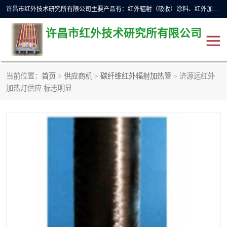
许昌市红外技术研究所有限公司主要产品有：红外辐射（吸收）涂料、红外加热元件、红外辐射加热模块（板）、红外辐射加热炉（箱）、快速红外辐射加热器、系列高端红外加热实验设备、系列红外加热控制器等。
许昌市红外技术研究所有限公司
当前位置：
首页
>
供应商机
>
碳纤维红外辐射加热管
> 济源远红外
红外加热设备
红外辐射加热炉
加热灯供应 标志明显
红外辐射涂料
红外辐射加热器
红外辐射加热模块
定制红外加热实验设备
红外加热元件
红外辐射吸收涂料
高端红外加热实验设备
电工电气
高温涂料
红外加热控制器