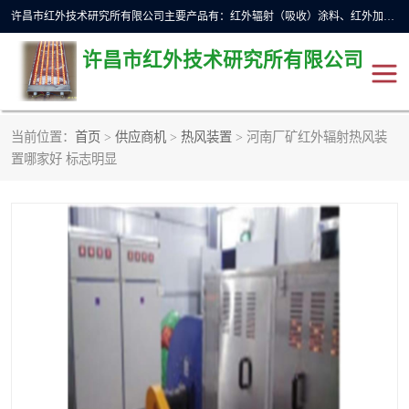
许昌市红外技术研究所有限公司主要产品有：红外辐射（吸收）涂料、红外加热元件、红外辐射加热模块（板）、红外辐射加热炉（箱）、快速红外辐射加热器、系列高端红外加热实验设备、系列红外加热控制器等。
许昌市红外技术研究所有限公司
当前位置：
首页
>
供应商机
>
热风装置
> 河南厂矿红外辐射热风装
红外加热设备
红外辐射加热炉
置哪家好 标志明显
红外辐射涂料
红外辐射加热器
红外辐射加热模块
定制红外加热实验设备
红外加热元件
红外辐射吸收涂料
高端红外加热实验设备
电工电气
高温涂料
红外加热控制器