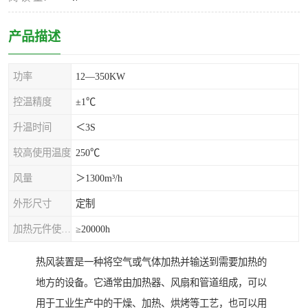
产品描述
功率
12—350KW
控温精度
±1℃
升温时间
＜3S
较高使用温度
250℃
风量
＞1300m³/h
外形尺寸
定制
加热元件使用寿命
≥20000h
热风装置是一种将空气或气体加热并输送到需要加热的
地方的设备。它通常由加热器、风扇和管道组成，可以
用于工业生产中的干燥、加热、烘烤等工艺，也可以用