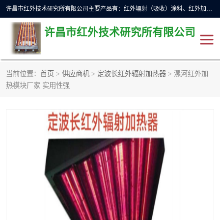
许昌市红外技术研究所有限公司主要产品有：红外辐射（吸收）涂料、红外加热元件、红外辐射加热模块（板）、红外辐射加热炉（箱）、快速红外辐射加热器、系列高端红外加热实验设备、系列红外加热控制器等。
许昌市红外技术研究所有限公司
当前位置：
首页
>
供应商机
>
定波长红外辐射加热器
> 漯河红外加
红外加热设备
红外辐射加热炉
热模块厂家 实用性强
红外辐射涂料
红外辐射加热器
红外辐射加热模块
定制红外加热实验设备
红外加热元件
红外辐射吸收涂料
高端红外加热实验设备
电工电气
高温涂料
红外加热控制器