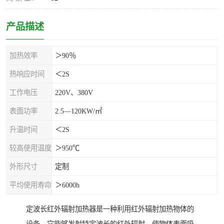
产品描述
加热效率
＞90％
热响应时间
＜2S
工作电压
220V、380V
表面功率
2.5—120KW/㎡
升温时间
＜2S
较高使用温度
＞950℃
外形尺寸
定制
平均使用寿命
＞6000h
定波长红外辐射加热器是一种利用红外辐射加热物体的