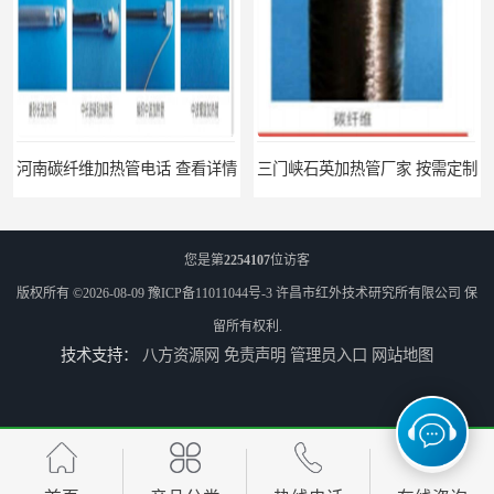
河南碳纤维加热管电话 查看详情
三门峡石英加热管厂家 按需定制
您是第
2254107
位访客
版权所有 ©2026-08-09
豫ICP备11011044号-3
许昌市红外技术研究所有限公司
保
留所有权利.
技术支持：
八方资源网
免责声明
管理员入口
网站地图
郑州碳纤维红外辐射加热管厂 真材实料
南阳定制 红外辐射烘箱电话 安装便捷