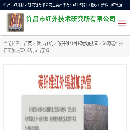
许昌市红外技术研究所有限公司主要产品有：红外辐射（吸收）涂料、红外加热元件、红外辐射加热模块（板）、红外辐射加热炉（箱）、快速红外辐射加热器、系列高端红外加热实验设备、系列红外加热控制器等。
许昌市红外技术研究所有限公司
当前位置：
首页
>
供应商机
>
碳纤维红外辐射加热管
> 济源远红外
红外加热设备
红外辐射加热炉
石英加热管电话 点击了解
红外辐射涂料
红外辐射加热器
红外辐射加热模块
定制红外加热实验设备
红外加热元件
红外辐射吸收涂料
高端红外加热实验设备
电工电气
高温涂料
红外加热控制器